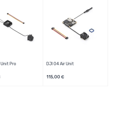
 Unit Pro
DJI O4 Air Unit
ungi Al Carrello
Aggiungi Al Carrello
€
115,00 €