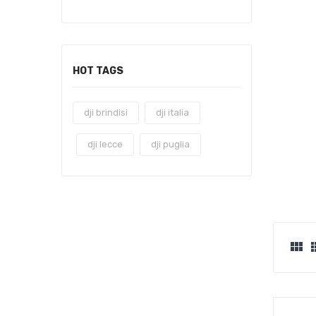
HOT TAGS
dji brindisi
dji italia
dji lecce
dji puglia
