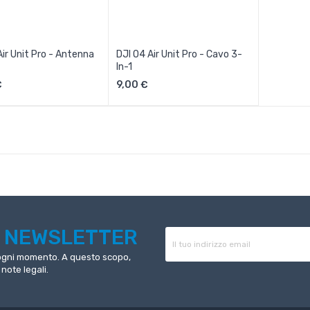
Air Unit Pro - Antenna
DJI O4 Air Unit Pro - Cavo 3-
In-1
Aggiungi Al Carrello
Aggiungi Al Carrello
€
9,00 €
R
NEWSLETTER
n ogni momento. A questo scopo,
 note legali.