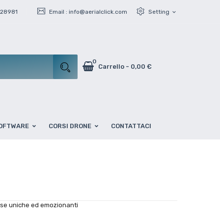
428981
Email :
info@aerialclick.com
Setting
expand_more
0
Carrello
-
0,00 €
OFTWARE
CORSI DRONE
CONTATTACI
prese uniche ed emozionanti