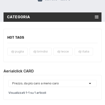
CATEGORIA
HOT TAGS
dji puglia
dji brindisi
dji lecce
dji italia
Aerialclick CARD

Prezzo, da più caro a meno caro
Visualizzati 1-1 su 1 articoli