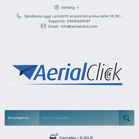
Setting
expand_more
Spediamo oggi i prodotti acquistati prima delle 14:30 -
Supporto: 3408428981
Email :
info@aerialclick.com
0
Carrello
-
0,00 €