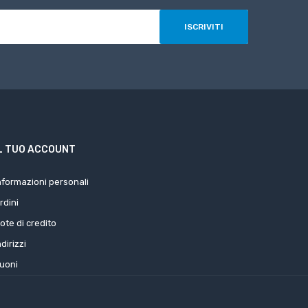
L TUO ACCOUNT
nformazioni personali
rdini
ote di credito
ndirizzi
uoni