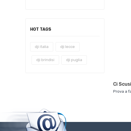
HOT TAGS
dji italia
dji lecce
dji brindisi
dji puglia
Ci Scus
Prova a f