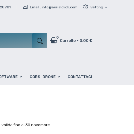
428981
Email :
info@aerialclick.com
Setting
expand_more
0
Carrello
-
0,00 €
OFTWARE
CORSI DRONE
CONTATTACI
 valida fino al 30 novembre.