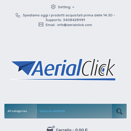
Setting
expand_more
Spediamo oggi i prodotti acquistati prima delle 14:30 -
Supporto: 3408428981
Email :
info@aerialclick.com
0
Carrello
-
0,00 €