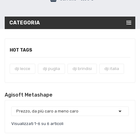
CATEGORIA
HOT TAGS
dji lecce
dji puglia
dji brindisi
dji italia
Agisoft Metashape

Prezzo, da più caro a meno caro
Visualizzati 1-6 su 6 articoli