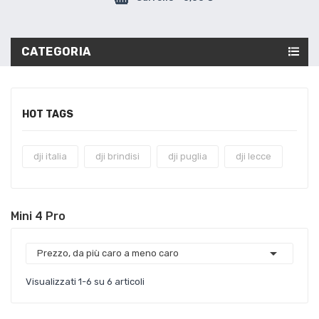
CATEGORIA
HOT TAGS
dji italia
dji brindisi
dji puglia
dji lecce
Mini 4 Pro

Prezzo, da più caro a meno caro
Visualizzati 1-6 su 6 articoli