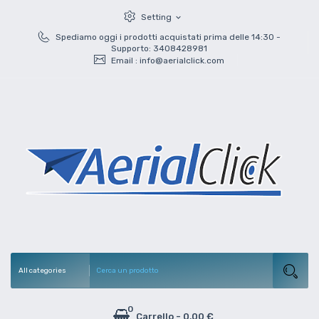
Setting
expand_more
Spediamo oggi i prodotti acquistati prima delle 14:30 -
Supporto: 3408428981
Email :
info@aerialclick.com
0
Carrello
-
0,00 €