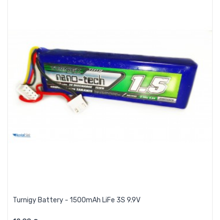
Turnigy Battery - 1500mAh LiFe 3S 9.9V