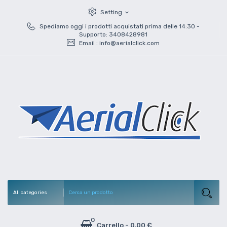
Setting
expand_more
Spediamo oggi i prodotti acquistati prima delle 14:30 -
Supporto: 3408428981
Email :
info@aerialclick.com
0
Carrello
-
0,00 €