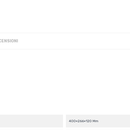
CENSIONI
400×266×120 Mm