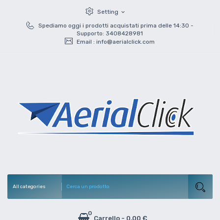
Setting
expand_more
Spediamo oggi i prodotti acquistati prima delle 14:30 -
Supporto: 3408428981
Email :
info@aerialclick.com
0
Carrello
-
0,00 €