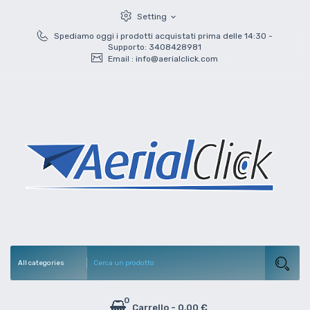
Setting
expand_more
Spediamo oggi i prodotti acquistati prima delle 14:30 -
Supporto: 3408428981
Email :
info@aerialclick.com
0
Carrello
-
0,00 €