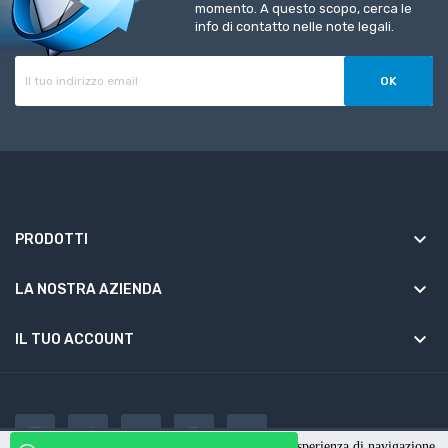
momento. A questo scopo, cerca le
info di contatto nelle note legali.
keyboard_arrow_down
PRODOTTI
keyboard_arrow_down
LA NOSTRA AZIENDA

IL TUO ACCOUNT
Questo sito utilizza cookies per migliorare la tua esperienza di navigazione