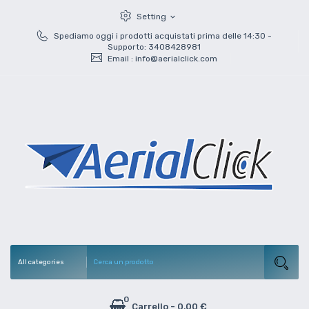
Setting
expand_more
Spediamo oggi i prodotti acquistati prima delle 14:30 -
Supporto: 3408428981
Email :
info@aerialclick.com
0
Carrello
-
0,00 €