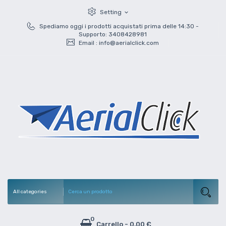
Setting
expand_more
Spediamo oggi i prodotti acquistati prima delle 14:30 -
Supporto: 3408428981
Email :
info@aerialclick.com
0
Carrello
-
0,00 €