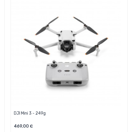
DJI Mini 3 - 249g
469,00 €
Aggiungi Al Carrello