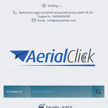
Setting
expand_more
Spediamo oggi i prodotti acquistati prima delle 14:30 -
Supporto: 3408428981
Email :
info@aerialclick.com
0
Carrello
-
0,00 €