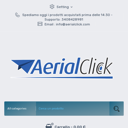
Setting
expand_more
Spediamo oggi i prodotti acquistati prima delle 14:30 -
Supporto: 3408428981
Email :
info@aerialclick.com
0
Carrello
-
0,00 €