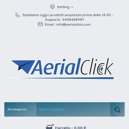
Setting
expand_more
Spediamo oggi i prodotti acquistati prima delle 14:30 -
Supporto: 3408428981
Email :
info@aerialclick.com
0
Carrello
-
0,00 €