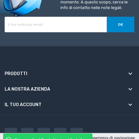
momento. A questo scopo, cerca le
info di contatto nelle note legali.
keyboard_arrow_down
PRODOTTI
keyboard_arrow_down
LA NOSTRA AZIENDA

IL TUO ACCOUNT
Questo sito utilizza cookies per migliorare la tua esperienza di navigazione