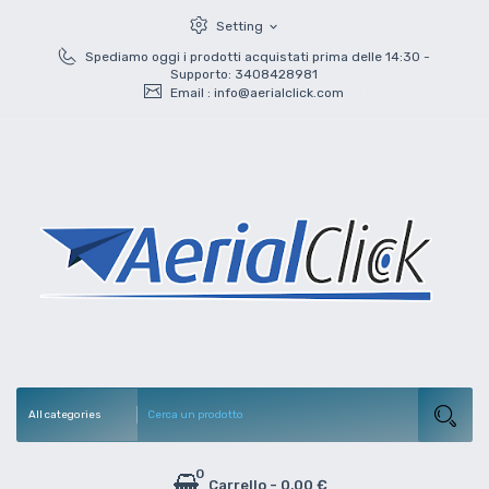
Setting
expand_more
Spediamo oggi i prodotti acquistati prima delle 14:30 -
Supporto: 3408428981
Email :
info@aerialclick.com
0
Carrello
-
0,00 €