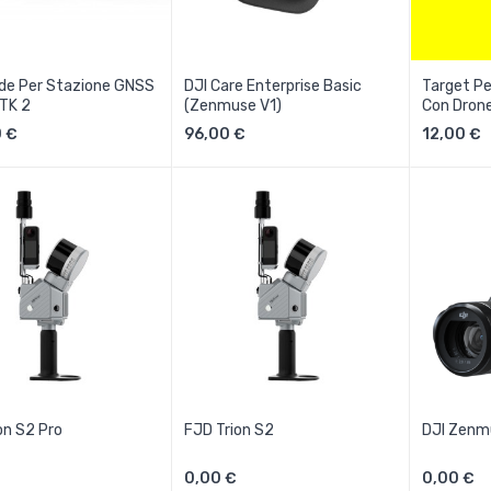
de Per Stazione GNSS
DJI Care Enterprise Basic
Target P
TK 2
(Zenmuse V1)
Con Dron
Aggiungi Al Carrello
Aggiungi Al Carrello
 €
96,00 €
12,00 €
on S2 Pro
FJD Trion S2
DJI Zenm
0,00 €
0,00 €