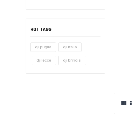
HOT TAGS
dji puglia
dji italia
dji lecce
dji brindisi
