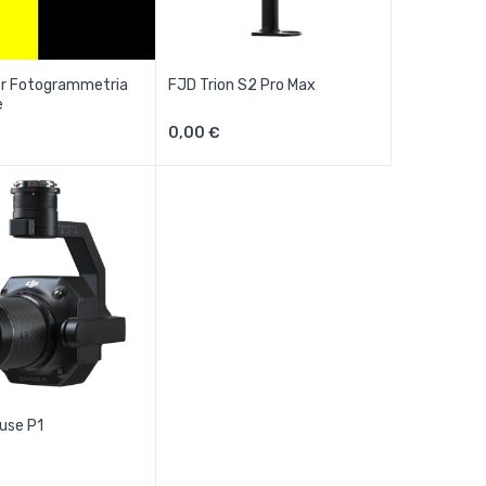
er Fotogrammetria
FJD Trion S2 Pro Max
e
0,00 €
use P1