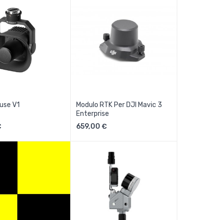
use V1
Modulo RTK Per DJI Mavic 3
Enterprise
ungi Al Carrello
Aggiungi Al Carrello
€
659,00 €