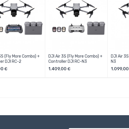
 3S (Fly More Combo) +
DJI Air 3S (Fly More Combo) +
DJI Air 3S
ler DJI RC-2
Controller DJI RC-N3
N3
Aggiungi Al Carrello
Aggiungi Al Carrello
Aggi
00 €
1.409,00 €
1.099,00