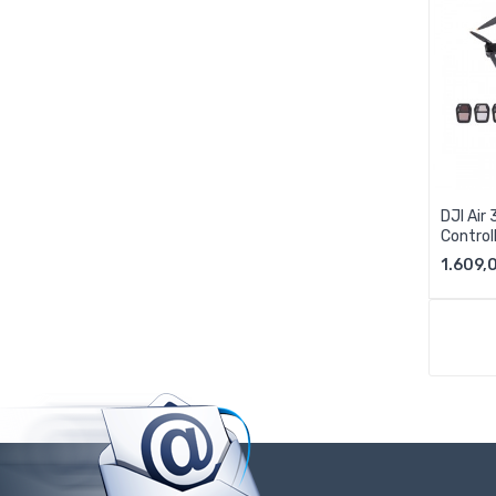
DJI Air
Control
1.609,