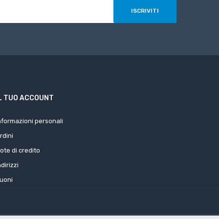
L TUO ACCOUNT
nformazioni personali
rdini
ote di credito
ndirizzi
uoni