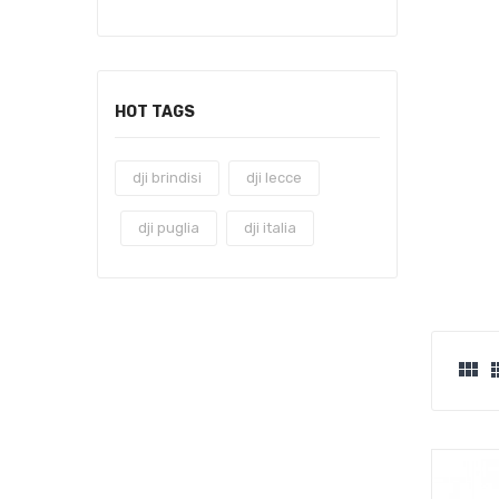
HOT TAGS
dji brindisi
dji lecce
dji puglia
dji italia
