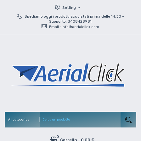
Setting
expand_more
Spediamo oggi i prodotti acquistati prima delle 14:30 -
Supporto: 3408428981
Email :
info@aerialclick.com
0
Carrello
-
0,00 €