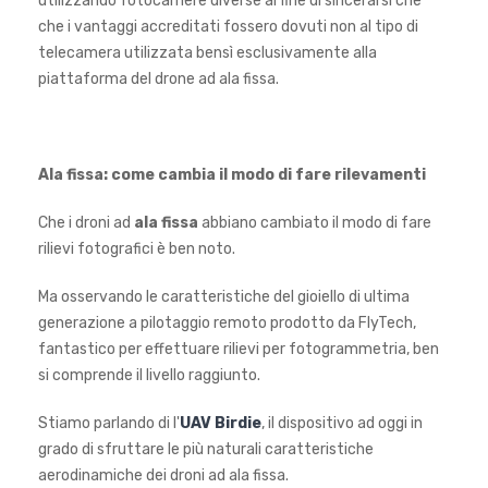
utilizzando fotocamere diverse al fine di sincerarsi che
che i vantaggi accreditati fossero dovuti non al tipo di
telecamera utilizzata bensì esclusivamente alla
piattaforma del drone ad ala fissa.
Ala fissa: come cambia il modo di fare rilevamenti
Che i droni ad
ala fissa
abbiano cambiato il modo di fare
rilievi fotografici è ben noto.
Ma osservando le caratteristiche del gioiello di ultima
generazione a pilotaggio remoto prodotto da FlyTech,
fantastico per effettuare rilievi per fotogrammetria, ben
si comprende il livello raggiunto.
Stiamo parlando di l'
UAV Birdie
, il dispositivo ad oggi in
grado di sfruttare le più naturali caratteristiche
aerodinamiche dei droni ad ala fissa.