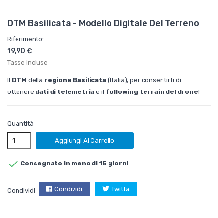
DTM Basilicata - Modello Digitale Del Terreno
Riferimento:
19,90 €
Tasse incluse
Il
DTM
della
regione Basilicata
(Italia), per consentirti di
ottenere
dati di telemetria
e il
following terrain del drone
!
Quantità
Aggiungi Al Carrello

Consegnato in meno di 15 giorni
Condividi
Twitta
Condividi