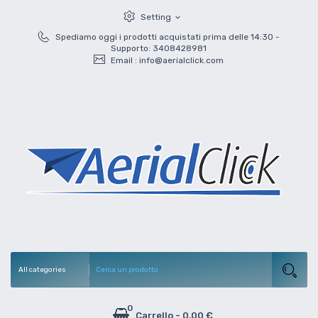
Setting
expand_more
Spediamo oggi i prodotti acquistati prima delle 14:30 -
Supporto: 3408428981
Email :
info@aerialclick.com
0
Carrello
-
0,00 €