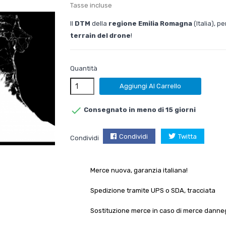
Tasse incluse
Il
DTM
della
regione Emilia Romagna
(Italia), p
terrain del drone
!
Quantità
Aggiungi Al Carrello

Consegnato in meno di 15 giorni
Condividi
Twitta
Condividi
Merce nuova, garanzia italiana!
Spedizione tramite UPS o SDA, tracciata
Sostituzione merce in caso di merce danne