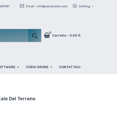
428981
Email :
info@aerialclick.com
Setting
expand_more
0
Carrello
-
0,00 €
OFTWARE
CORSI DRONE
CONTATTACI
ale Del Terreno