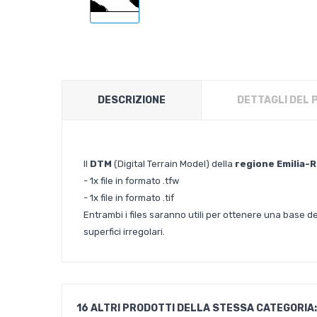
DESCRIZIONE
DETTAGLI DEL
Il
DTM
(Digital Terrain Model) della
regione
Emilia-
- 1x file in formato .tfw
- 1x file in formato .tif
Entrambi i files saranno utili per ottenere una base 
superfici irregolari.
16 ALTRI PRODOTTI DELLA STESSA CATEGORIA: