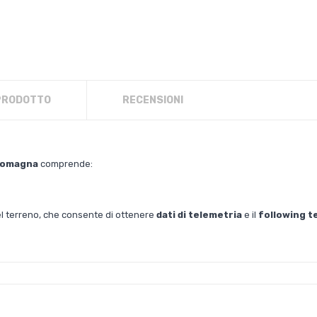
 PRODOTTO
RECENSIONI
Romagna
comprende:
del terreno, che consente di ottenere
dati di telemetria
e il
following t