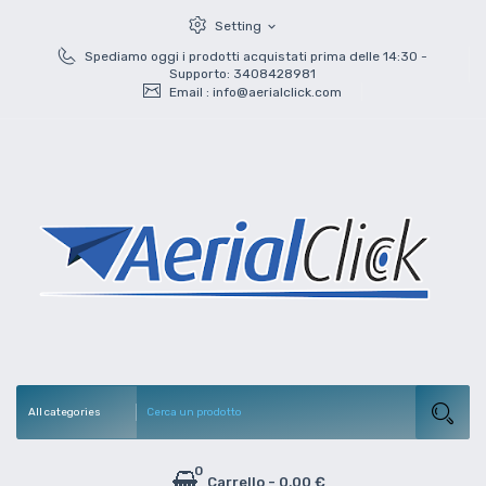
Setting
expand_more
Spediamo oggi i prodotti acquistati prima delle 14:30 -
Supporto: 3408428981
Email :
info@aerialclick.com
0
Carrello
-
0,00 €