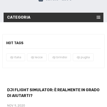
CATEGORIA
HOT TAGS
dji italia
dji lecce
dji brindisi
dji puglia
DJI FLIGHT SIMULATOR: È REALMENTE IN GRADO
DI AIUTARTI?
NOV 9, 2020