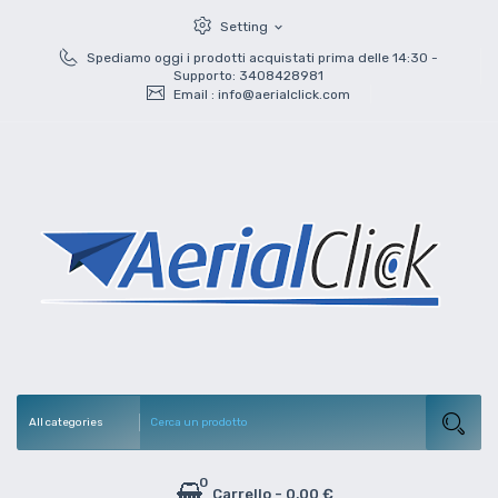
Setting
expand_more
Spediamo oggi i prodotti acquistati prima delle 14:30 -
Supporto: 3408428981
Email :
info@aerialclick.com
0
Carrello
-
0,00 €