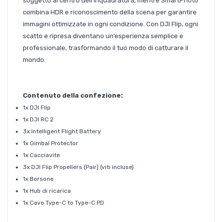
soggetto al centro dell’inquadratura, mentre SmartPhoto
combina HDR e riconoscimento della scena per garantire
immagini ottimizzate in ogni condizione. Con DJI Flip, ogni
scatto e ripresa diventano un’esperienza semplice e
professionale, trasformando il tuo modo di catturare il
mondo.
Contenuto della confezione:
1x DJI Flip
1x DJI RC 2
3x Intelligent Flight Battery
1x Gimbal Protector
1x Cacciavite
3x DJI Flip Propellers (Pair) (viti incluse)
1x Borsone
1x Hub di ricarica
1x Cavo Type-C to Type-C PD