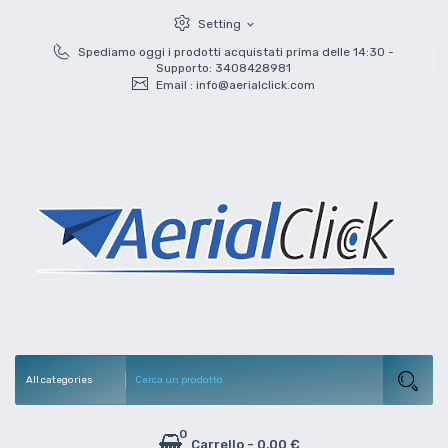
Setting
expand_more
Spediamo oggi i prodotti acquistati prima delle 14:30 -
Supporto: 3408428981
Email :
info@aerialclick.com
0
Carrello
-
0,00 €