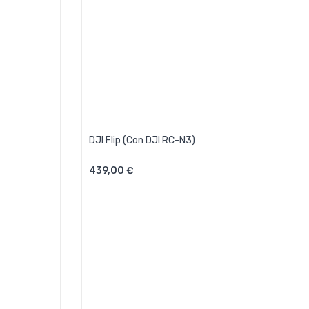
DJI Flip (con DJI RC-N3)
439,00 €
Aggiungi Al Carrello