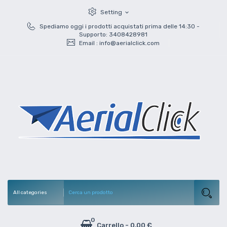
Setting
expand_more
Spediamo oggi i prodotti acquistati prima delle 14:30 -
Supporto: 3408428981
Email :
info@aerialclick.com
0
Carrello
-
0,00 €