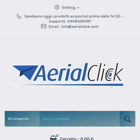
Setting
expand_more
Spediamo oggi i prodotti acquistati prima delle 14:30 -
Supporto: 3408428981
Email :
info@aerialclick.com
0
Carrello
-
0,00 €